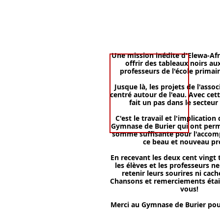
Une mission inédite d'Elewa-Afr
offrir des tableaux noirs au
professeurs de l'école primair
Jusque là, les projets de l'assoc
centré autour de l'eau. Avec cett
fait un pas dans le secteur
C'est le travail et l'implication
Gymnase de Burier qui ont permi
somme suffisante pour l'accom
ce beau et nouveau pr
En recevant les deux cent vingt 
les élèves et les professeurs n
retenir leurs sourires ni cache
Chansons et remerciements étai
vous!
Merci au Gymnase de Burier pour