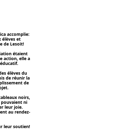
ica accomplie:
x élèves et
e de Lesoit!
iation étaient
e action, elle a
 éducatif.
 des élèves du
s de réunir la
plissement de
ojet.
tableaux noirs,
e pouvaient ni
r leur joie.
ent au rendez-
 leur soutien!