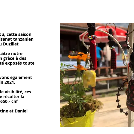
u, cette saison
tisanat tanzanien
u Duzillet
aître notre
n grâce à des
té exposés toute
avons également
in 2021.
e visibilité, ces
 récolter la
50.- chf
tine et Daniel