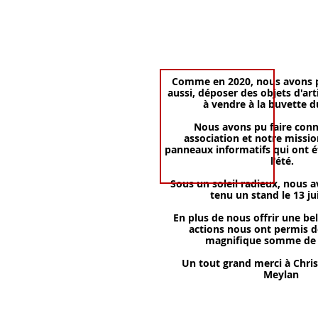
Comme en 2020, nous avons p
aussi, déposer des objets d'ar
à vendre à la buvette d
Nous avons pu faire conn
association et notre missio
panneaux informatifs qui ont é
l'été.
Sous un soleil radieux, nous 
tenu un stand le 13 ju
En plus de nous offrir une bell
actions nous ont permis de
magnifique somme de 6
Un tout grand merci à Chris
Meylan